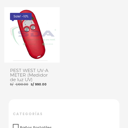
Sale! -10%
PEST WEST UV-A
METER (Medidor
de luz UV)
El
El
S/
1,100.00
S/
990.00
precio
precio
original
actual
era:
es:
S/ 1,100.00.
S/ 990.00.
AÑADIR AL CARRITO
CATEGORÍAS
Baños Portatiles