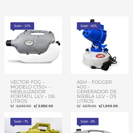
Sale! -20%
Sale! -40%
VECTOR FOG –
ASH – FOGGER
MODELO C150+ –
400 –
NEBULIZADOR
GENERADOR DE
PORTÁTIL ULV – 06
NIEBLA ULV – 05
LITROS
LITROS
El
El
El
El
S/
3,200.00
S/
2,550.00
S/
1,675.00
S/
1,000.00
precio
precio
precio
precio
original
actual
original
actual
era:
es:
era:
es:
S/ 3,200.00.
S/ 2,550.00.
S/ 1,675.00.
S/ 1,00
Sale! -7%
Sale! -8%