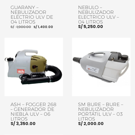
GUARANY –
NEBULO –
NEBULIZADOR
NEBULIZADOR
ELÉCTRIO ULV DE
ELECTRICO ULV –
04 LITROS
04 LITROS
El
El
S/
5,250.00
S/
1,900.00
S/
1,400.00
precio
precio
original
actual
era:
es:
S/ 1,900.00.
S/ 1,400.00.
AÑADIR AL CARRITO
AÑADIR AL CARRITO
ASH – FOGGER 268
SM BURE – BURE –
– GENERADOR DE
NEBULIZADOR
NIEBLA ULV – 06
PORTÁTIL ULV – 03
LITROS
LITROS
S/
3,350.00
S/
2,000.00