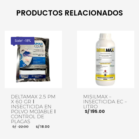
PRODUCTOS RELACIONADOS
Sale! -18%
DELTAMAX 2.5 PM
MISILMAX –
X 60 GR ǀ
INSECTICIDA EC –
INSECTICIDA EN
LITRO
S/
195.00
POLVO MOJABLE ǀ
CONTROL DE
PLAGAS
El
El
S/
22.00
S/
18.00
precio
precio
original
actual