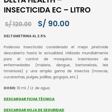
DELTA HEALTH –
INSECTICIDA EC – LITRO
S/
90.00
El
El
S/
120.00
precio
precio
DELTAMETRINA AL 2.5%
original
actual
era:
es:
Poderoso insecticida considerado el mejor piretroide
S/ 120.00.
S/ 90.00.
descubierto hasta la actualidad. Utilizado mundialmente
para el control de mosquitos trasmisores de
enfermedades (malaria, dengue, bartonelosis, leis
hmaniosis) y una amplia gama de insectos (moscas,
cucarachas, pulgas, polillas, gorgojos, etc.)
DOSIS:
10 ml. / Lt. de agua.
DESCARGAR FICHA TÉCNICA
DESCARGAR HOJA DE SEGURIDAD