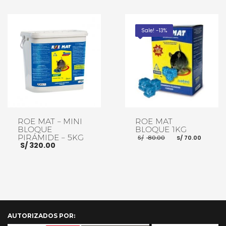
era:
es:
AÑADIR AL CARRITO
S/ 22.00.
S/ 18.00.
AÑADIR AL CARRITO
Sale! -13%
ROE MAT – MINI
ROE MAT
BLOQUE
BLOQUE 1KG
El
El
PIRÁMIDE – 5KG
S/
80.00
S/
70.00
precio
preci
S/
320.00
original
actua
era:
es:
S/ 80.00.
S/ 70.
AÑADIR AL CARRITO
AÑADIR AL CARRITO
AUTORIZADOS POR: