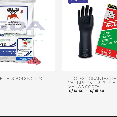
ELLETS BOLSA X 1 KG
PROTEX – GUANTES DE
CALIBRE 35 – 12 PULGA
MANGA CORTA
Rang
S/
14.50
-
S/
16.50
de
preci
Este
desd
S/ 14.
hasta
producto
RRITO
MORE INFO
S/ 16.
SELECCIONAR OPCIONES