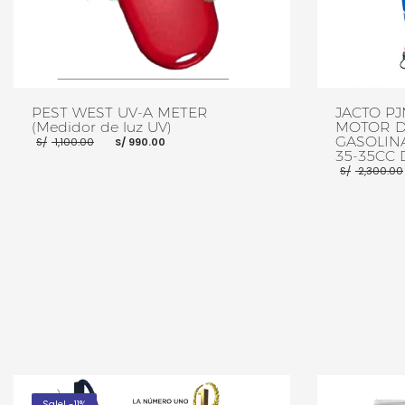
PEST WEST UV-A METER
JACTO P
(Medidor de luz UV)
MOTOR D
El
El
GASOLIN
S/
1,100.00
S/
990.00
precio
precio
35-35CC 
original
actual
S/
2,300.00
era:
es:
S/ 1,100.00.
S/ 990.00.
AÑADIR AL CARRITO
MORE INFO
AÑADIR AL CA
Sale! -11%