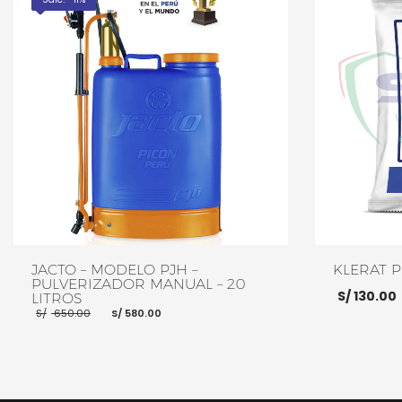
JACTO – MODELO PJH –
KLERAT P
PULVERIZADOR MANUAL – 20
S/
130.00
LITROS
El
El
S/
650.00
S/
580.00
precio
precio
original
actual
era:
es:
S/ 650.00.
S/ 580.00.
AÑADIR AL CA
AÑADIR AL CARRITO
MORE INFO