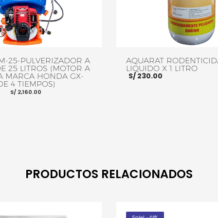
JM-25-PULVERIZADOR A
AQUARAT RODENTICID
E 25 LITROS (MOTOR A
LIQUIDO X 1 LITRO
S/
230.00
A MARCA HONDA GX-
DE 4 TIEMPOS)
El
El
S/
2,160.00
precio
precio
original
actual
era:
es:
S/ 2,300.00.
S/ 2,160.00.
AÑADIR AL CARRITO
RRITO
MORE INFO
PRODUCTOS RELACIONADOS
Sale! -44%