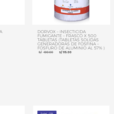
A
DORVOX – INSECTICIDA
FUMIGANTE – FRASCO X 500
TABLETAS (TABLETAS SOLIDAS
GENERADORAS DE FOSFINA –
FOSFURO DE ALUMINIO AL 57% )
El
El
S/
130.00
S/
115.00
precio
precio
original
actual
era:
es:
MORE INFO
S/ 130.00.
S/ 115.00.
AÑADIR AL CARRITO
MORE INFO
Sale! -13%