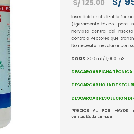
S/
95
El
S/
125.00
precio
Insecticida nebulizable form
origin
(ligeramente tóxico) para us
era:
nervioso central del insect
S/ 125
controla vectores que trans
No necesita mezclarse con so
DOSIS:
300 ml / 1,000 m3
DESCARGAR FICHA TÉCNICA
DESCARGAR HOJA DE SEGUR
DESCARGAR RESOLUCIÓN DI
PRECIOS AL POR MAYOR co
ventas@sda.com.pe