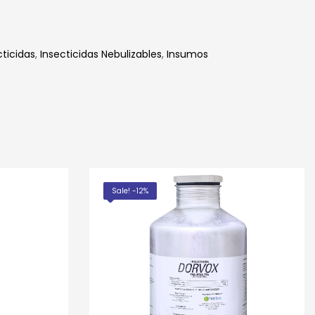
cticidas
,
Insecticidas Nebulizables
,
Insumos
edIn
hatsApp
Sale! -12%