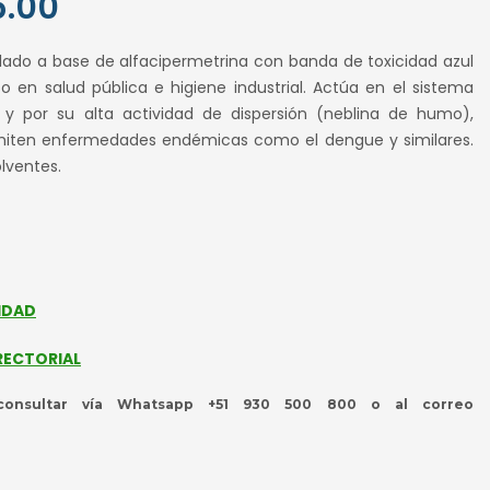
.00
El
precio
ulado a base de alfacipermetrina con banda de toxicidad azul
al
actual
o en salud pública e higiene industrial. Actúa en el sistema
es:
o y por su alta actividad de dispersión (neblina de humo),
.00.
S/ 95.00.
miten enfermedades endémicas como el dengue y similares.
lventes.
IDAD
RECTORIAL
nsultar vía Whatsapp +51 930 500 800 o al correo