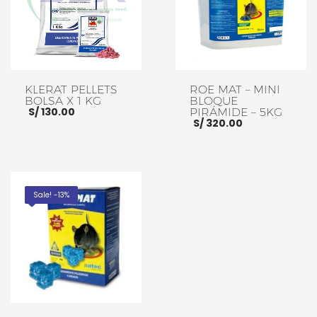
KLERAT PELLETS
ROE MAT – MINI
BOLSA X 1 KG
BLOQUE
S/
130.00
PIRÁMIDE – 5KG
S/
320.00
AÑADIR AL CARRITO
AÑADIR AL CARRITO
Sale! -13%