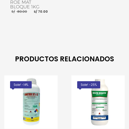
ROE MAT
BLOQUE 1KG
El
El
S/
80.00
S/
70.00
precio
precio
original
actual
era:
es:
S/ 80.00.
S/ 70.00.
AÑADIR AL CARRITO
PRODUCTOS RELACIONADOS
Sale! -14%
Sale! -25%