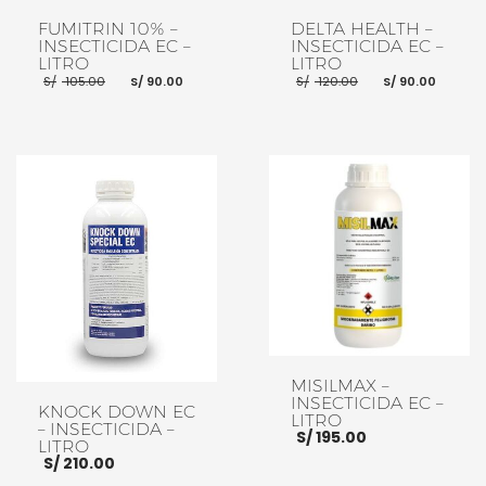
FUMITRIN 10% –
DELTA HEALTH –
INSECTICIDA EC –
INSECTICIDA EC –
LITRO
LITRO
El
El
El
El
S/
105.00
S/
90.00
S/
120.00
S/
90.00
precio
precio
precio
preci
original
actual
original
actua
era:
es:
era:
es:
S/ 105.00.
S/ 90.00.
S/ 120.00.
S/ 90
AÑADIR AL CARRITO
AÑADIR AL CARRITO
MISILMAX –
INSECTICIDA EC –
KNOCK DOWN EC
LITRO
– INSECTICIDA –
S/
195.00
LITRO
S/
210.00