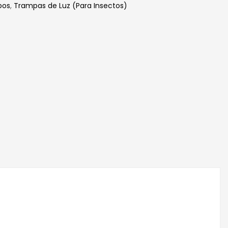
pos
,
Trampas de Luz (Para Insectos)
edIn
hatsApp