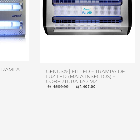
 TRAMPA
GENUS® | FLI LED – TRAMPA DE
LUZ LED (MATA INSECTOS) –
COBERTURA 120 M2
io
El
El
S/
1,500.00
S/
1,407.00
al
precio
precio
original
actual
50.00.
era:
es:
S/ 1,500.00.
S/ 1,407.00.
MORE INFO
AÑADIR AL CARRITO
MORE INFO