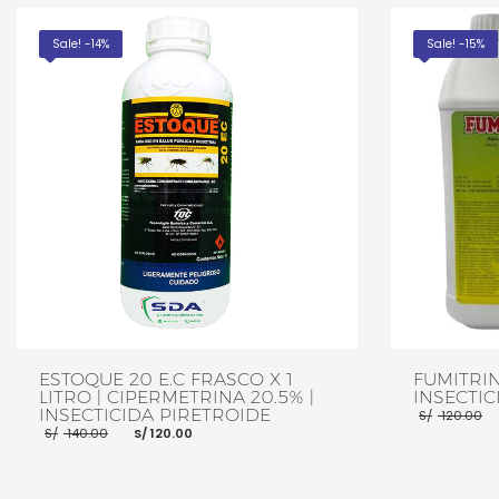
Sale! -14%
Sale! -15%
ESTOQUE 20 E.C FRASCO X 1
FUMITRIN
LITRO | CIPERMETRINA 20.5% |
INSECTIC
INSECTICIDA PIRETROIDE
S/
120.00
El
El
S/
140.00
S/
120.00
precio
precio
original
actual
era:
es:
S/ 140.00.
S/ 120.00.