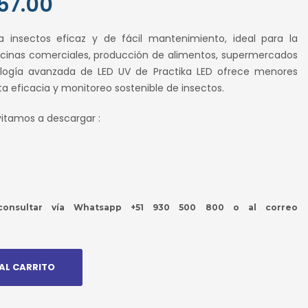
57.00
El
o
precio
 insectos eficaz y de fácil mantenimiento, ideal para la
al
actual
ocinas comerciales, producción de alimentos, supermercados
es:
nología avanzada de LED UV de Practika LED ofrece menores
.00.
S/ 857.00.
a eficacia y monitoreo sostenible de insectos.
vitamos a descargar :
nsultar vía Whatsapp +51 930 500 800 o al correo
AL CARRITO