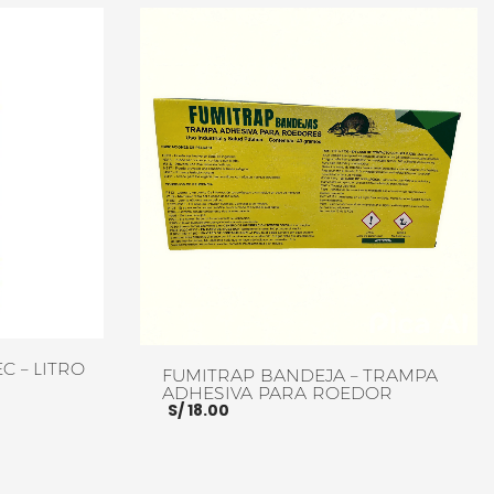
C – LITRO
FUMITRAP BANDEJA – TRAMPA
ADHESIVA PARA ROEDOR
S/
18.00
o
l
.00.