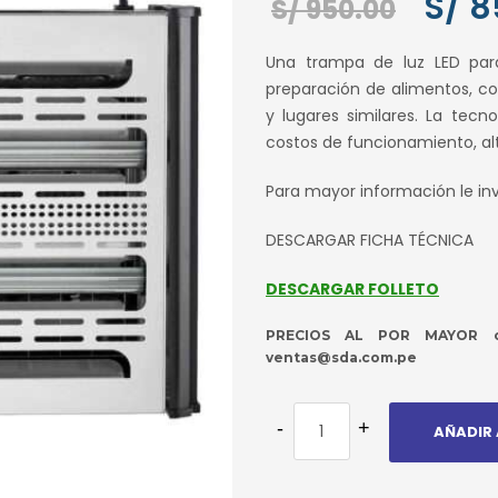
S/
8
El
S/
950.00
preci
Una trampa de luz LED para
origin
preparación de alimentos, c
era:
y lugares similares. La tec
S/ 950
costos de funcionamiento, alt
Para mayor información le in
DESCARGAR FICHA TÉCNICA
DESCARGAR FOLLETO
PRECIOS AL POR MAYOR co
ventas@sda.com.pe
AÑADIR 