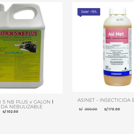
Sale! -15%
ASINET – INSECTICIDA E
 5 NB PLUS x GALON ǀ
IDA NEBULIZABLE
El
El
S/
200.00
S/
170.00
El
El
S/
102.00
precio
preci
precio
precio
original
actua
original
actual
era:
es:
era:
es:
S/ 200.00.
S/ 170
S/ 120.00.
S/ 102.00.