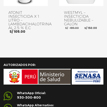
ATONIT
WESTMYL –
INSECTICIDA X 1
INSECTICIDA
LITRO –
NEBULIZABLE –
LAMBDACIHALOTRINA
GALON
El
El
AL 2.5 % E.C
S/
185.00
S/
150.00
precio
prec
S/
105.00
original
actu
era:
es:
S/ 185.00.
S/ 15
AÑADIR AL CARRITO
AÑADIR AL CARRITO
AUTORIZADOS POR:
WhatsApp Oficial:
930-500-800
WhatsApp Alternativo: