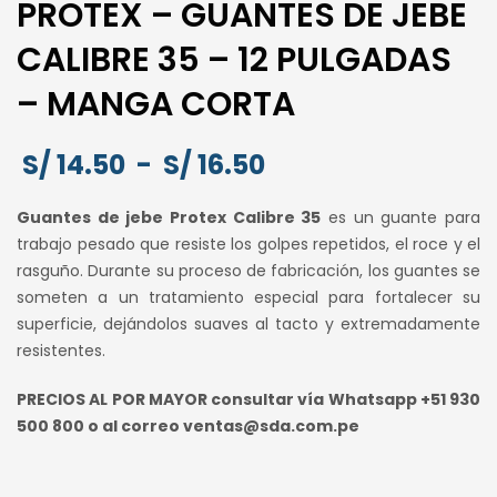
PROTEX – GUANTES DE JEBE
CALIBRE 35 – 12 PULGADAS
– MANGA CORTA
Rango
S/
14.50
-
S/
16.50
de
Guantes de jebe Protex Calibre 35
es un guante para
precios:
trabajo pesado que resiste los golpes repetidos, el roce y el
desde
rasguño. Durante su proceso de fabricación, los guantes se
S/ 14.50
someten a un tratamiento especial para fortalecer su
hasta
superficie, dejándolos suaves al tacto y extremadamente
resistentes.
S/ 16.50
PRECIOS AL POR MAYOR consultar vía Whatsapp +51 930
500 800 o al correo ventas@sda.com.pe