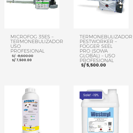
MICROFOG 35ES –
TERMONEBULIZADOR
TERMONEBULIZADOR
PESTWORKER –
USO
FOGGER SEEL
PROFESIONAL
PRO (SOWA
El
GLOBAL) – USO
S/
8,600.00
El
precio
S/
7,500.00
PROFESIONAL
precio
original
S/
5,500.00
actual
era:
es:
S/ 8,600.00.
S/ 7,500.00.
AÑADIR AL CARRITO
AÑADIR AL CARRITO
Sale! -19%