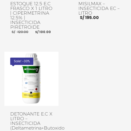
ESTOQUE 12.5 E.C
MISILMAX –
FRASCO X 1 LITRO
INSECTICIDA EC –
| CIPERMETRINA
LITRO
S/
195.00
12.5% |
INSECTICIDA
PIRETROIDE
El
El
S/
120.00
S/
100.00
precio
precio
original
actual
era:
es:
AÑADIR AL CARRITO
S/ 120.00.
S/ 100.00.
AÑADIR AL CARRITO
Sale! -30%
DETONANTE E.C X
LITRO –
INSECTICIDA
(Deltametrina+Butoxido