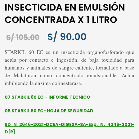
INSECTICIDA EN EMULSIÓN
CONCENTRADA X 1 LITRO
S/
90.00
El
El
S/
105.00
precio
precio
STARKIL 60 EC es un insecticida organofosforado que
original
actual
actúa por contacto e ingestión, de baja toxicidad para
era:
es:
humanos y animales de sangre caliente, formulado
a base
S/ 105.00.
S/ 90.00.
de Malathion como concentrado emulsionable. Actúa
inhibiendo la enzima
colinesterasa.
07 STARKIL 60 EC – INFORME TECNICO
05 STARKIL 60 EC- HOJA DE SEGURIDAD
RD N 2646-2021-DCEA-DIGESA-SA-Exp. N. 4246-2021-
D[R]