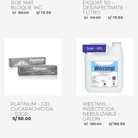
ROE MAT
EXQUAT 50 –
BLOQUE 1KG
DESINFECTANTE –
El
El
1 LITRO
S/
80.00
S/
70.00
precio
precio
El
El
S/
90.00
S/
70.00
original
actual
precio
preci
era:
es:
original
actua
S/ 80.00.
S/ 70.00.
era:
es:
S/ 90.00.
S/ 70.
AÑADIR AL CARRITO
AÑADIR AL CARRITO
Sale! -19%
PLATINUM – GEL
WESTMYL –
CUCARACHICIDA
INSECTICIDA
– 30GR.
NEBULIZABLE –
S/
50.00
GALON
El
El
S/
185.00
S/
150.00
precio
prec
original
actu
era:
es: