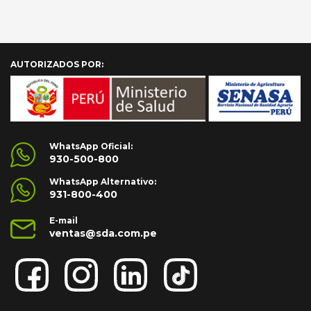
S/ 185.00.
S/ 15
AÑADIR AL CARRITO
AÑADIR AL CARRITO
AUTORIZADOS POR:
WhatsApp Oficial:
930-500-800
WhatsApp Alternativo:
931-800-400
E-mail
ventas@sda.com.pe