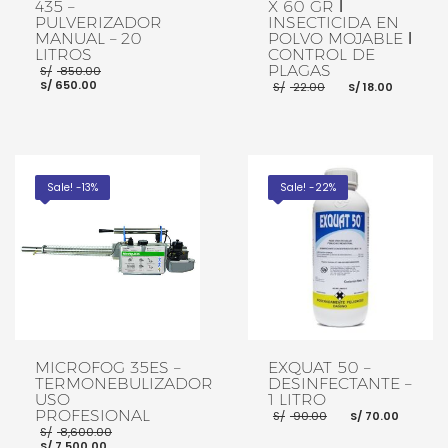
435 –
X 60 GR ǀ
PULVERIZADOR
INSECTICIDA EN
MANUAL – 20
POLVO MOJABLE ǀ
LITROS
CONTROL DE
El
PLAGAS
S/
850.00
El
precio
El
El
S/
650.00
S/
22.00
S/
18.00
precio
original
precio
precio
actual
era:
original
actual
es:
S/ 850.00.
era:
es:
S/ 650.00.
S/ 22.00.
S/ 18.0
AÑADIR AL CARRITO
AÑADIR AL CARRITO
Sale! -13%
Sale! -22%
MICROFOG 35ES –
EXQUAT 50 –
TERMONEBULIZADOR
DESINFECTANTE –
USO
1 LITRO
El
El
PROFESIONAL
S/
90.00
S/
70.00
precio
preci
El
S/
8,600.00
original
actua
El
precio
S/
7,500.00