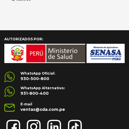
era:
es:
precio
original
S/ 90.00.
S/ 70.
actual
era:
es:
S/ 8,600.00.
S/ 7,500.00.
AÑADIR AL CARRITO
AÑADIR AL CARRITO
AUTORIZADOS POR:
WhatsApp Oficial:
930-500-800
WhatsApp Alternativo:
931-800-400
E-mail
ventas@sda.com.pe