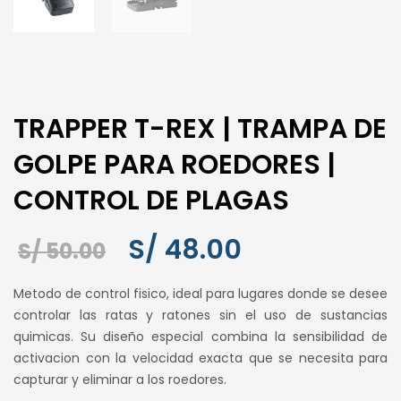
TRAPPER T-REX | TRAMPA DE
GOLPE PARA ROEDORES |
CONTROL DE PLAGAS
S/
48.00
El
El
S/
50.00
precio
precio
Metodo de control fisico, ideal para lugares donde se desee
original
actual
controlar las ratas y ratones sin el uso de sustancias
era:
es:
quimicas. Su diseño especial combina la sensibilidad de
S/ 50.00.
S/ 48.00.
activacion con la velocidad exacta que se necesita para
capturar y eliminar a los roedores.